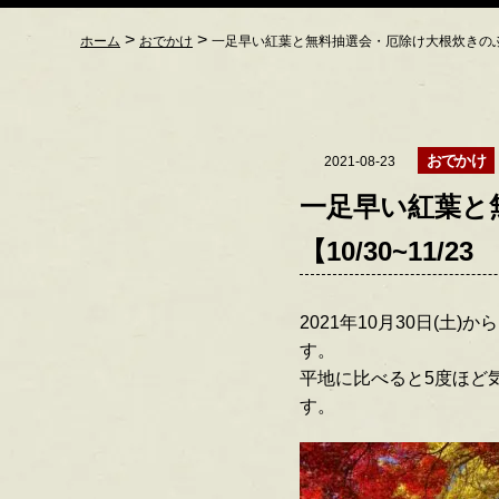
>
>
ホーム
おでかけ
一足早い紅葉と無料抽選会・厄除け大根炊きのふる
おでかけ
2021-08-23
一足早い紅葉と
【10/30~11/
2021年10月30日(
す。
平地に比べると5度ほど
す。