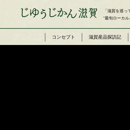
「滋賀を巡っ
“最旬ローカル
コンセプト
滋賀産品探訪記