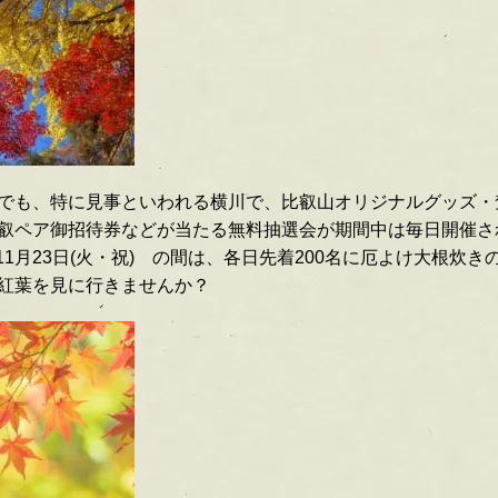
でも、特に見事といわれる横川で、比叡山オリジナルグッズ・
叡ペア御招待券などが当たる無料抽選会が期間中は毎日開催さ
ら11月23日(火・祝) の間は、各日先着200名に厄よけ大根炊
紅葉を見に行きませんか？