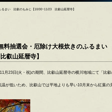
まい 比叡のもみじ【10/30~11/23 比叡山延暦寺】
無料抽選会・厄除け大根炊きのふるまい
23 比叡山延暦寺】
土)から11月23日(火・祝)の期間、比叡山延暦寺の横川地域にて「
気温が低いため、比叡山では平地よりも早い10月末から紅葉の