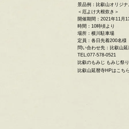
景品例：比叡山オリジナ
＜厄よけ大根炊き＞
開催期間：2021年11月1
時間：10時頃より
場所：横川駐車場
定員：各日先着200名様
問い合わせ先：比叡山延
TEL:077-578-0521
比叡のもみじ もみじ祭
比叡山延暦寺HPはこち