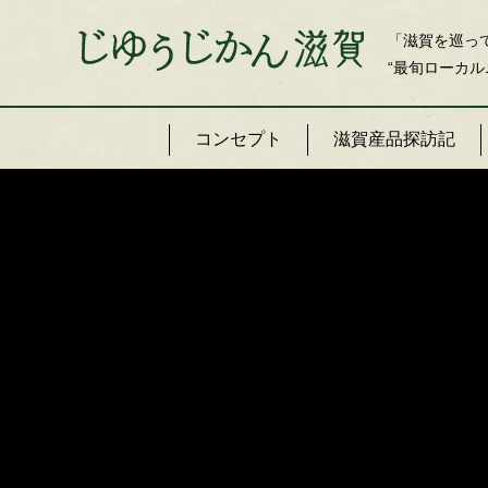
「滋賀を巡っ
“最旬ローカル
コンセプト
滋賀産品探訪記