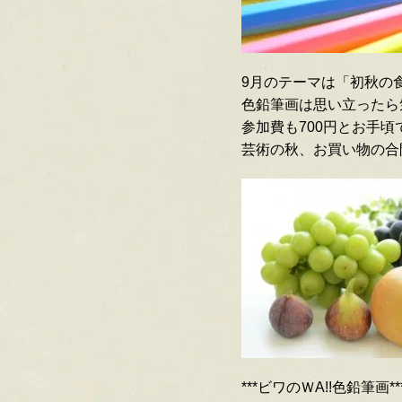
9月のテーマは「初秋の
色鉛筆画は思い立ったら
参加費も700円とお手
芸術の秋、お買い物の合
***ビワのＷA!!色鉛筆画**