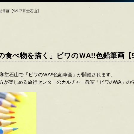
筆画【9/9 平和堂石山】
食べ物を描く」ビワのＷA!!色鉛筆画【9
)に平和堂石山で「ビワのＷA!!色鉛筆画」が開催されます。
方が楽しめる旅行センターのカルチャー教室「ビワのWA」の