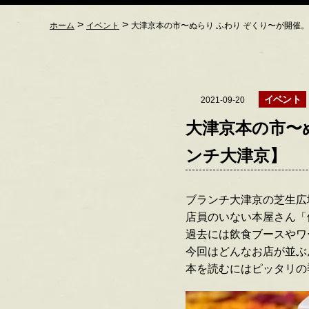
>
>
ホーム
イベント
大津京本の市〜ぬらり ふわり ぞくり〜が開催。【
イベント
2021-09-20
大津京本の市〜ぬ
ンチ大津京】
ブランチ大津京の芝生広場
店員のいない本屋さん「体
過去には飲食ブースやワ
今回はどんなお店が並ぶ
本を読むにはピッタリの