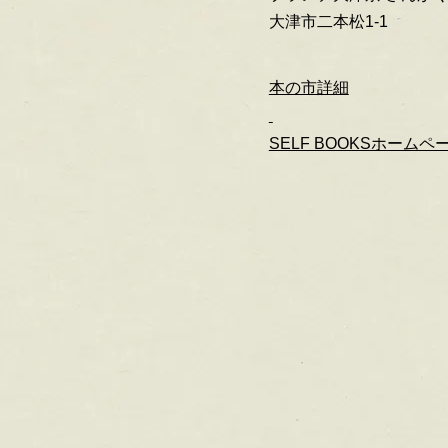
大津市二本松1-1
本の市詳細
SELF BOOKSホームペ