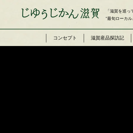
「滋賀を巡っ
“最旬ローカル
コンセプト
滋賀産品探訪記