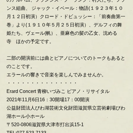
ンス組曲、 ジャック・イベール：物語(１９２３年１０
月１２日初演）クロード・ドビュッシー：「前奏曲第一
巻」より(１９１０年５月２５日初演）、デルフィの舞
姫たち、ヴェール(帆）、亜麻色の髪の乙女、沈める
寺 ほかの予定です。
二部の開演前には曲とピアノについてのトークもあると
のことです。
エラールの響きで音楽を楽しんでみませんか。
・・・・・・・・・・・・・・・
Erard Concert 青柳いづみこ ピアノ・リサイタル
2021年11月6日16：30開場17：00開演
公益財団法人びわ湖芸術文化財団滋賀県立芸術劇場びわ
湖ホール小ホール
〒520-0806滋賀県大津市打出浜15-1
TEL:077-523-7133