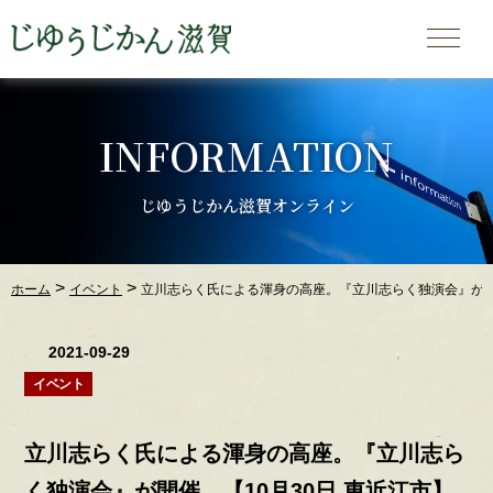
INFORMATION
じゆうじかん滋賀オンライン
>
>
ホーム
イベント
立川志らく氏による渾身の高座。『立川志らく独演会』が開催
2021-09-29
イベント
立川志らく氏による渾身の高座。『立川志ら
く独演会』が開催。【10月30日 東近江市】