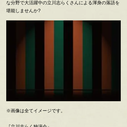
な分野で大活躍中の立川志らくさんによる渾身の落語を
堪能しませんか?
※画像は全てイメージです。
『立川志らく独演会』