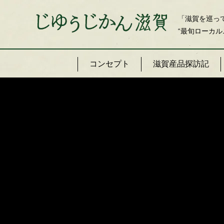
「滋賀を巡っ
“最旬ローカル
コンセプト
滋賀産品探訪記