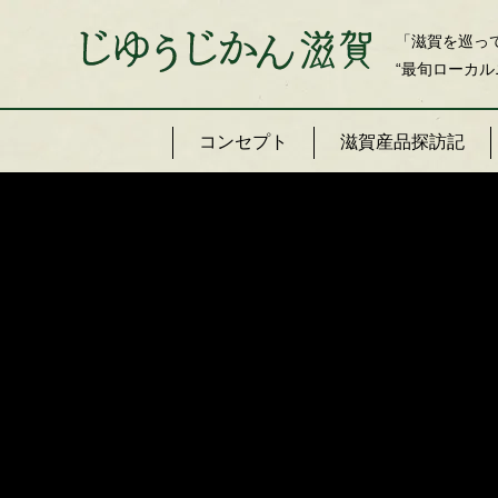
「滋賀を巡っ
“最旬ローカル
コンセプト
滋賀産品探訪記