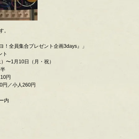
す。
！全員集合プレゼント企画3days』」
ント
土）〜1月10日（月・祝）
時半
10円
0円／小人260円
ー内