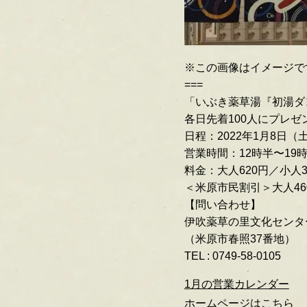
※この画像はイメージで
===
「いぶき薬草湯『初湯ダヨ
各日先着100人にプレゼ
日程：2022年1月8日（
営業時間：12時半〜19
料金：大人620円／小人3
＜米原市民割引＞大人46
【問い合わせ】
伊吹薬草の里文化センタ
（米原市春照37番地）
TEL : 0749-58-0105
1月の営業カレンダー
ホームページはこちら