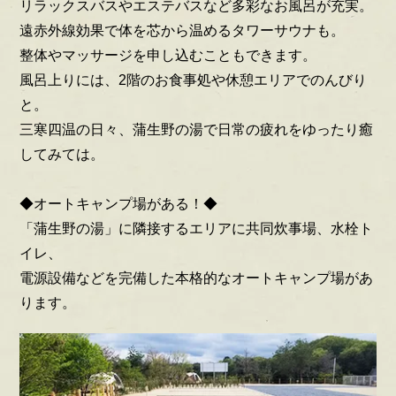
リラックスバスやエステバスなど多彩なお風呂が充実。
遠赤外線効果で体を芯から温めるタワーサウナも。
整体やマッサージを申し込むこともできます。
風呂上りには、2階のお食事処や休憩エリアでのんびり
と。
三寒四温の日々、蒲生野の湯で日常の疲れをゆったり癒
してみては。
◆オートキャンプ場がある！◆
「蒲生野の湯」に隣接するエリアに共同炊事場、水栓ト
イレ、
電源設備などを完備した本格的なオートキャンプ場があ
ります。