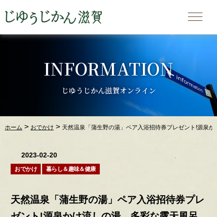
INFORMATION
じゆうじかん滋賀オンライン
>
>
ホーム
おでかけ
天然温泉「蒲生野の湯」ペア入浴招待券プレゼント!源泉
2023-02-20
おでかけ
暮らし＆趣味＆健康
天然温泉「蒲生野の湯」ペア入浴招待券プレ
ゼント!源泉かけ流しの湯、多彩な露天風呂