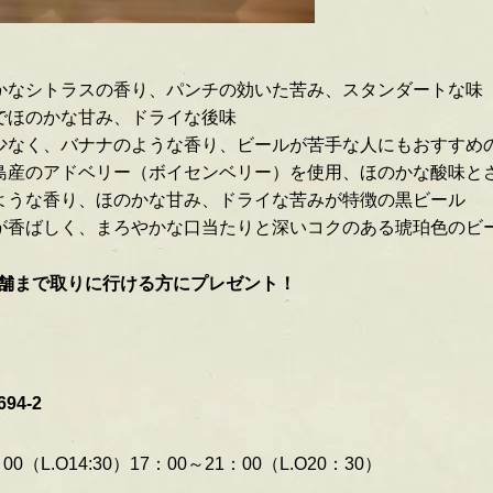
かなシトラスの香り、パンチの効いた苦み、スタンダートな味
でほのかな甘み、ドライな後味
少なく、バナナのような香り、ビールが苦手な人にもおすすめ
島産のアドベリー（ボイセンベリー）を使用、ほのかな酸味と
ような香り、ほのかな甘み、ドライな苦みが特徴の黒ビール
が香ばしく、まろやかな口当たりと深いコクのある琥珀色のビ
舗まで取りに行ける方にプレゼント！
4-2
（L.O14:30）17：00～21：00（L.O20：30）