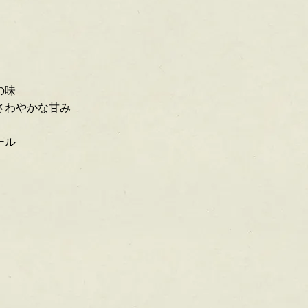
の味
さわやかな甘み
ール