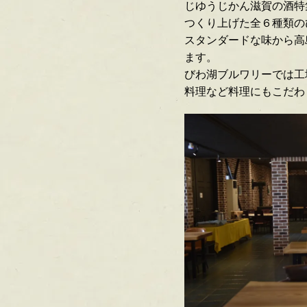
じゆうじかん滋賀の酒特
つくり上げた全６種類の
スタンダードな味から高
ます。
びわ湖ブルワリーでは工
料理など料理にもこだわ