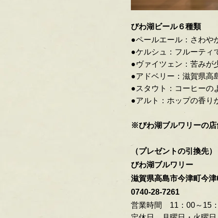
びわ湖ビール６種類
●ペールエール：さわや
●ケルシュ：フルーティ
●ヴァイツェン：苦みが
●アドベリー：滋賀県高
●スタウト：コーヒーの
●アルト：ホップの香り
※びわ湖ブルワリーの店
（プレゼントの引換先）
びわ湖ブルワリー
滋賀県高島市今津町今津69
0740-28-7261
営業時間 11：00～15：00
定休日 月曜日・火曜日