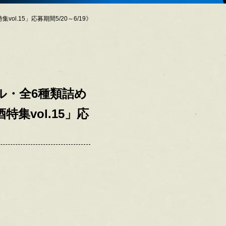
.15」応募期間5/20～6/19》
ル・全6種類詰め
集vol.15」応