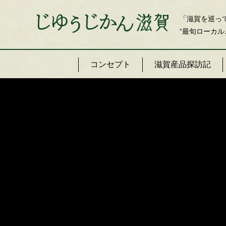
「滋賀を巡っ
“最旬ローカル
コンセプト
滋賀産品探訪記