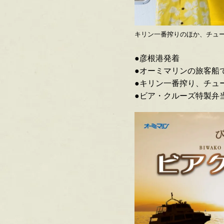
キリン一番搾りのほか、チュ
●彦根港発着
●オーミマリンの旅客船
●キリン一番搾り、チュ
●ビア・クルーズ特製弁