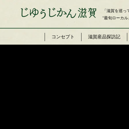
「滋賀を巡っ
“最旬ローカル
コンセプト
滋賀産品探訪記