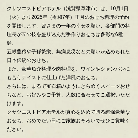
クサツエストピアホテル（滋賀県草津市）は、10月1日
（火）より2025年（令和7年）正月のおせち料理の予約
を開始します。皆さまの一年の幸せを願い、各部門の料
理長が匠の技を盛り込んだ手作りおせちは多彩な6種
類。
五穀豊穣や子孫繁栄、無病息災などの願いが込められた
日本伝統のおせち。
また、豪華魚介料理や肉料理を、ワインやシャンパンに
も合うテイストに仕上げた洋風のおせち。
さらには、まるで宝石箱のようにきらめくスイーツおせ
ちなど、お好みやご予算、人数に合わせてご選択いただ
けます。
クサツエストピアホテルが真心を込めて贈る絢爛豪華な
おせち。おめでたい日にご家族おそろいでぜひご賞味く
ださい。