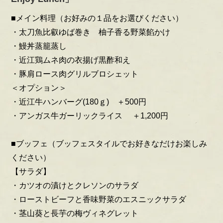
■メイン料理（お好みの１品をお選びください）
・太刀魚比叡ゆば巻き 柚子香る野菜餡かけ
・鰻丼蒸籠蒸し
・近江鶏ムネ肉の衣揚げ黒酢和え
・豚肩ロース肉グリルブロシェット
＜オプション＞
・近江牛ハンバーグ(180ｇ) ＋500円
・アンガス牛ガーリックライス ＋1,200円
■ブッフェ（ブッフェスタイルでお好きなだけお楽しみ
ください）
【サラダ】
・カツオの漬けとクレソンのサラダ
・ローストビーフと香味野菜のエスニックサラダ
・茎山葵と長芋の梅ヴィネグレット