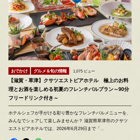
おでかけ
グルメ＆旬の情報
1,075 ビュー
【滋賀・草津】クサツエストピアホテル 極上のお料
理とお酒を楽しめる初夏のフレンチバルプラン～90分
フリードリンク付き～
ホテルシェフが手がける彩り豊かなフレンチバルメニューを、
みんなでシェアして楽しみませんか？ 滋賀県草津市のクサツ
エストピアホテルでは、2026年6月29日まで「...