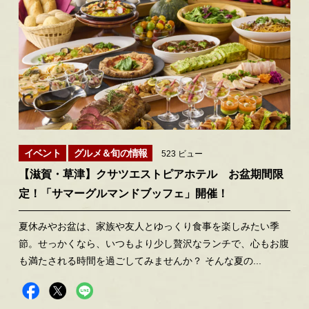
イベント
グルメ＆旬の情報
523 ビュー
【滋賀・草津】クサツエストピアホテル お盆期間限
定！「サマーグルマンドブッフェ」開催！
夏休みやお盆は、家族や友人とゆっくり食事を楽しみたい季
節。せっかくなら、いつもより少し贅沢なランチで、心もお腹
も満たされる時間を過ごしてみませんか？ そんな夏の...