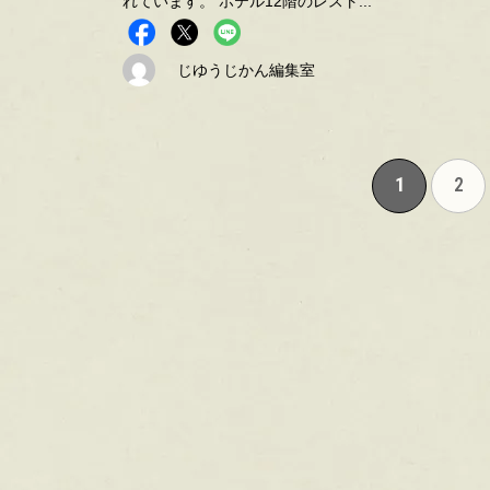
れています。 ホテル12階のレスト...
じゆうじかん編集室
1
2