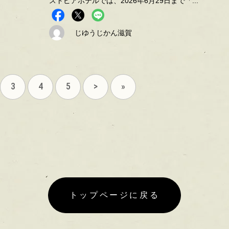
ストピアホテルでは、2026年6月29日まで「...
じゆうじかん滋賀
3
4
5
>
»
トップページに戻る