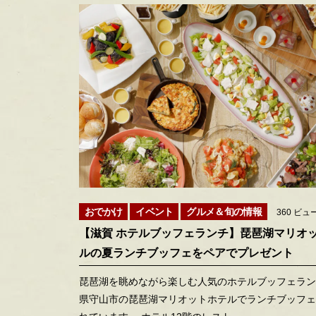
おでかけ
イベント
グルメ＆旬の情報
360 ビュ
【滋賀 ホテルブッフェランチ】琵琶湖マリオ
ルの夏ランチブッフェをペアでプレゼント
琵琶湖を眺めながら楽しむ人気のホテルブッフェラン
県守山市の琵琶湖マリオットホテルでランチブッフェ