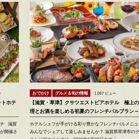
おでかけ
グルメ＆旬の情報
ー
1,067 ビュー
ットホテ
【滋賀・草津】クサツエストピアホテル 極上
理とお酒を楽しめる初夏のフレンチバルプラン～
フリードリンク付き～
チ 滋賀
ホテルシェフが手がける彩り豊かなフレンチバルメニュ
が開催さ
みんなでシェアして楽しみませんか？ 滋賀県草津市の