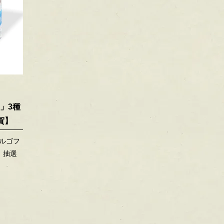
」3種
賀】
ルゴフ
、抽選