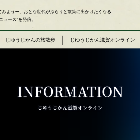
てみようー」おとな世代がぶらりと散策に出かけたくなる
ニュース”を発信。
じゆうじかんの旅散歩
じゆうじかん滋賀オンライン
INFORMATION
じゆうじかん滋賀オンライン