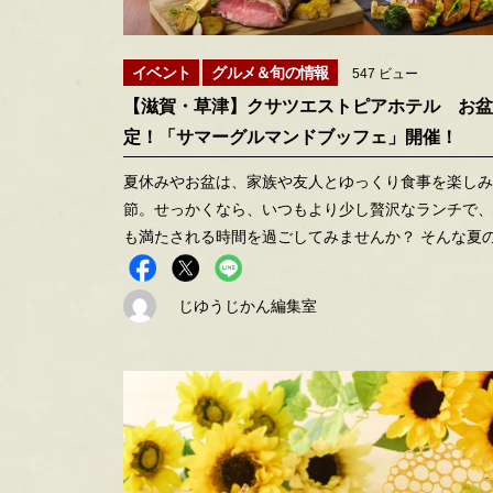
イベント
グルメ＆旬の情報
547 ビュー
【滋賀・草津】クサツエストピアホテル お盆
定！「サマーグルマンドブッフェ」開催！
夏休みやお盆は、家族や友人とゆっくり食事を楽しみ
節。せっかくなら、いつもより少し贅沢なランチで、
も満たされる時間を過ごしてみませんか？ そんな夏の.
じゆうじかん編集室