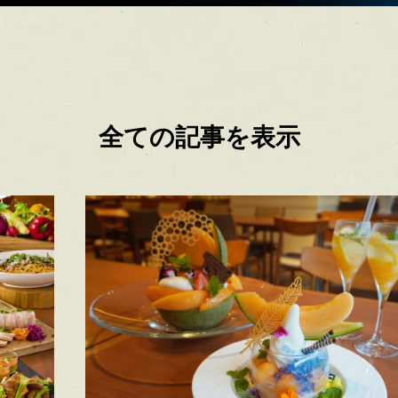
全ての記事を表示