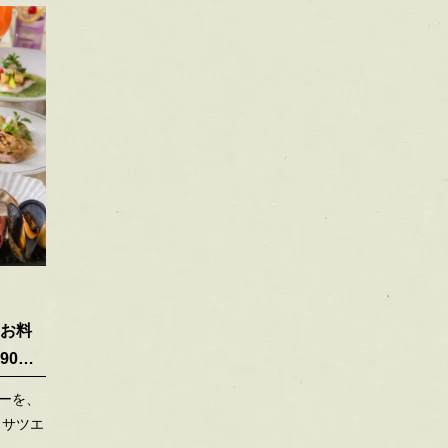
のお料
90分
ーを、
クサツエ