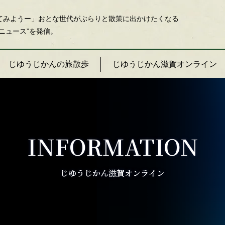
てみようー」おとな世代がぶらりと散策に出かけたくなる
ニュース”を発信。
じゆうじかんの旅散歩
じゆうじかん滋賀オンライン
INFORMATION
じゆうじかん滋賀オンライン