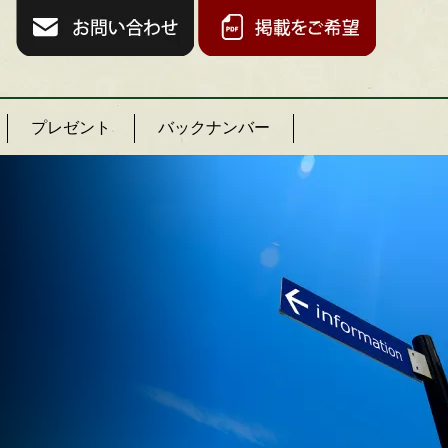
プレゼント
バックナンバー