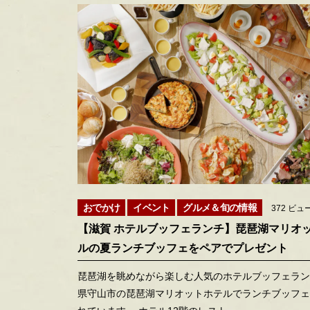
おでかけ
イベント
グルメ＆旬の情報
372 ビュ
【滋賀 ホテルブッフェランチ】琵琶湖マリオ
ルの夏ランチブッフェをペアでプレゼント
琵琶湖を眺めながら楽しむ人気のホテルブッフェラン
県守山市の琵琶湖マリオットホテルでランチブッフェ