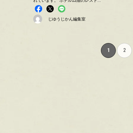
れています。 ホテル12階のレスト...
じゆうじかん編集室
1
2