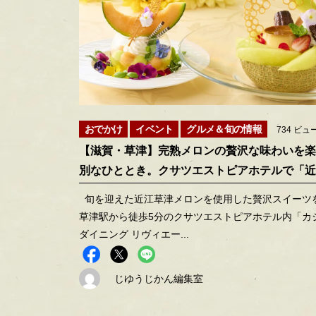
おでかけ
イベント
グルメ＆旬の情報
734 ビュ
【滋賀・草津】完熟メロンの贅沢な味わいを楽
別なひととき。クサツエストピアホテルで「近
メロンフェア」開催！
旬を迎えた近江草津メロンを使用した贅沢スイー
草津駅から徒歩5分のクサツエストピアホテル内「カ
ダイニング リヴィエー...
じゆうじかん編集室