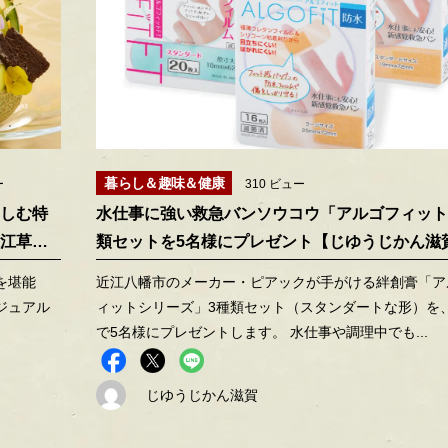
暮らし＆趣味＆健康
ー
310 ビュー
しむ特
水仕事に強い救急バンソウコウ「アルゴフィット
江草津
類セットを5名様にプレゼント【じゆうじかん滋
ツを堪能
近江八幡市のメーカー・ピアックが手がける絆創膏「ア
ジュアル
ィットシリーズ」3種類セット（スタンダートな形）を
で5名様にプレゼントします。 水仕事や調理中でも...
じゆうじかん滋賀