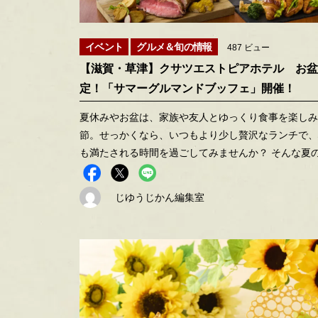
イベント
グルメ＆旬の情報
487 ビュー
【滋賀・草津】クサツエストピアホテル お盆
定！「サマーグルマンドブッフェ」開催！
夏休みやお盆は、家族や友人とゆっくり食事を楽しみ
節。せっかくなら、いつもより少し贅沢なランチで、
も満たされる時間を過ごしてみませんか？ そんな夏の.
じゆうじかん編集室