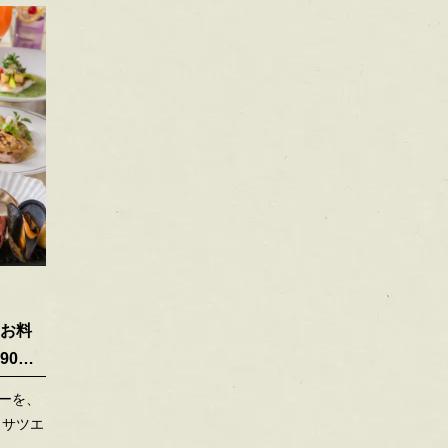
のお料
90分
ーを、
クサツエ