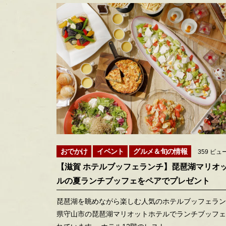
おでかけ
イベント
グルメ＆旬の情報
359 ビュ
【滋賀 ホテルブッフェランチ】琵琶湖マリオ
ルの夏ランチブッフェをペアでプレゼント
琵琶湖を眺めながら楽しむ人気のホテルブッフェラン
県守山市の琵琶湖マリオットホテルでランチブッフェ