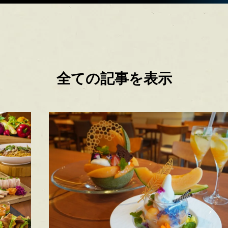
全ての記事を表示