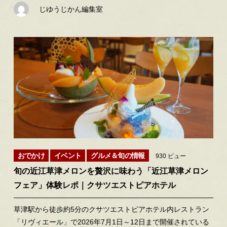
じゆうじかん編集室
おでかけ
イベント
グルメ＆旬の情報
930 ビュー
旬の近江草津メロンを贅沢に味わう「近江草津メロン
フェア」体験レポ｜クサツエストピアホテル
草津駅から徒歩約5分のクサツエストピアホテル内レストラン
「リヴィエール」で2026年7月1日～12日まで開催されている