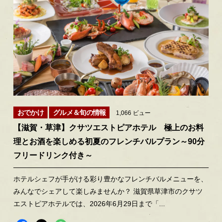
おでかけ
グルメ＆旬の情報
1,066 ビュー
【滋賀・草津】クサツエストピアホテル 極上のお料
理とお酒を楽しめる初夏のフレンチバルプラン～90分
フリードリンク付き～
ホテルシェフが手がける彩り豊かなフレンチバルメニューを、
みんなでシェアして楽しみませんか？ 滋賀県草津市のクサツ
エストピアホテルでは、2026年6月29日まで「...