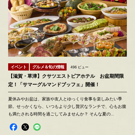
イベント
グルメ＆旬の情報
496 ビュー
【滋賀・草津】クサツエストピアホテル お盆期間限
定！「サマーグルマンドブッフェ」開催！
夏休みやお盆は、家族や友人とゆっくり食事を楽しみたい季
節。せっかくなら、いつもより少し贅沢なランチで、心もお腹
も満たされる時間を過ごしてみませんか？ そんな夏の...