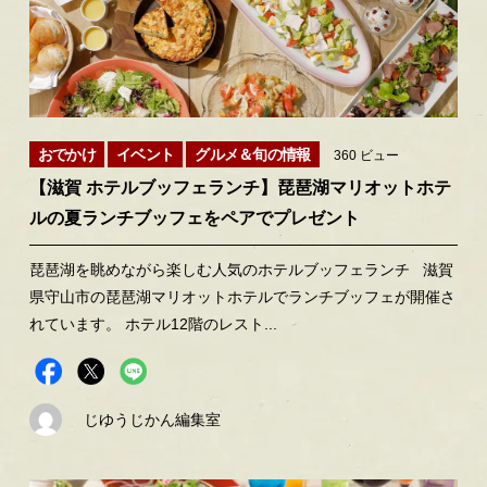
おでかけ
イベント
グルメ＆旬の情報
360 ビュー
【滋賀 ホテルブッフェランチ】琵琶湖マリオットホテ
ルの夏ランチブッフェをペアでプレゼント
琵琶湖を眺めながら楽しむ人気のホテルブッフェランチ 滋賀
県守山市の琵琶湖マリオットホテルでランチブッフェが開催さ
れています。 ホテル12階のレスト...
じゆうじかん編集室