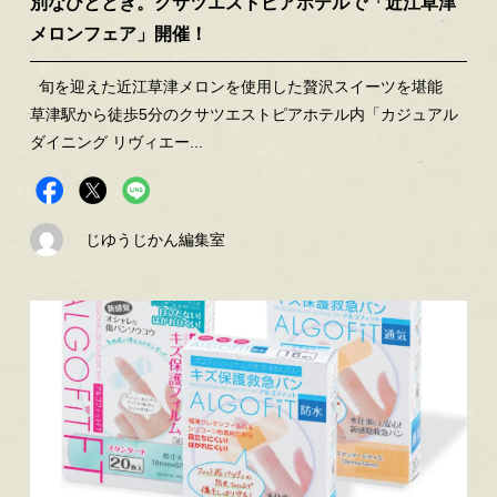
別なひととき。クサツエストピアホテルで「近江草津
メロンフェア」開催！
旬を迎えた近江草津メロンを使用した贅沢スイーツを堪能
草津駅から徒歩5分のクサツエストピアホテル内「カジュアル
ダイニング リヴィエー...
じゆうじかん編集室