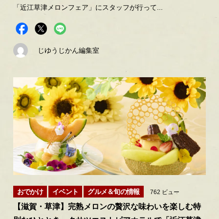
「近江草津メロンフェア」にスタッフが行って...
じゆうじかん編集室
おでかけ
イベント
グルメ＆旬の情報
762 ビュー
【滋賀・草津】完熟メロンの贅沢な味わいを楽しむ特