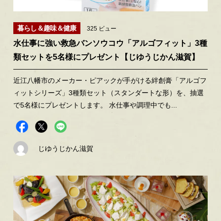
暮らし＆趣味＆健康
325 ビュー
水仕事に強い救急バンソウコウ「アルゴフィット」3種
類セットを5名様にプレゼント【じゆうじかん滋賀】
近江八幡市のメーカー・ピアックが手がける絆創膏「アルゴフ
ィットシリーズ」3種類セット（スタンダートな形）を、抽選
で5名様にプレゼントします。 水仕事や調理中でも...
じゆうじかん滋賀