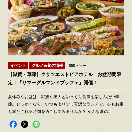
イベント
グルメ＆旬の情報
555 ビュー
【滋賀・草津】クサツエストピアホテル お盆期間限
定！「サマーグルマンドブッフェ」開催！
夏休みやお盆は、家族や友人とゆっくり食事を楽しみたい季
節。せっかくなら、いつもより少し贅沢なランチで、心もお腹
も満たされる時間を過ごしてみませんか？ そんな夏の...