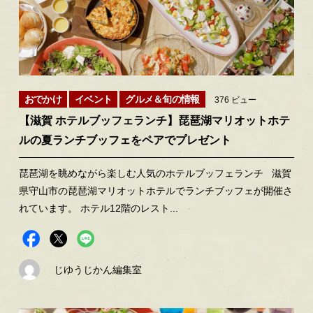
おでかけ
イベント
グルメ＆旬の情報
376 ビュー
【滋賀 ホテルブッフェランチ】琵琶湖マリオットホテ
ルの夏ランチブッフェをペアでプレゼント
琵琶湖を眺めながら楽しむ人気のホテルブッフェランチ 滋賀
県守山市の琵琶湖マリオットホテルでランチブッフェが開催さ
れています。 ホテル12階のレスト...
じゆうじかん編集室