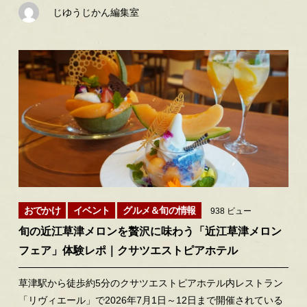
じゆうじかん編集室
おでかけ
イベント
グルメ＆旬の情報
938 ビュー
旬の近江草津メロンを贅沢に味わう「近江草津メロン
フェア」体験レポ｜クサツエストピアホテル
草津駅から徒歩約5分のクサツエストピアホテル内レストラン
「リヴィエール」で2026年7月1日～12日まで開催されている