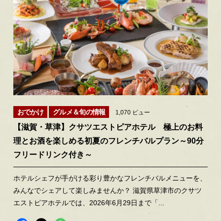
おでかけ
グルメ＆旬の情報
1,070 ビュー
【滋賀・草津】クサツエストピアホテル 極上のお料
理とお酒を楽しめる初夏のフレンチバルプラン～90分
フリードリンク付き～
ホテルシェフが手がける彩り豊かなフレンチバルメニューを、
みんなでシェアして楽しみませんか？ 滋賀県草津市のクサツ
エストピアホテルでは、2026年6月29日まで「...