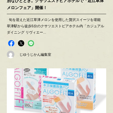
別なひととき。クサツエストピアホテルで「近江草津
メロンフェア」開催！
旬を迎えた近江草津メロンを使用した贅沢スイーツを堪能
草津駅から徒歩5分のクサツエストピアホテル内「カジュアル
ダイニング リヴィエー...
じゆうじかん編集室