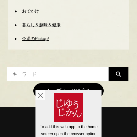
おでかけ
暮らし＆趣味＆健康
今週のPickup!
search
トップページに戻る
会社概要
サイトマップ