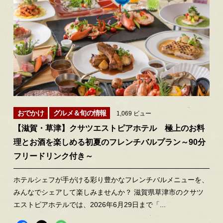
おでかけ
グルメ＆旬の情報
1,069 ビュー
【滋賀・草津】クサツエストピアホテル 極上のお料
理とお酒を楽しめる初夏のフレンチバルプラン～90分
フリードリンク付き～
ホテルシェフが手がける彩り豊かなフレンチバルメニューを、
みんなでシェアして楽しみませんか？ 滋賀県草津市のクサツ
エストピアホテルでは、2026年6月29日まで「...