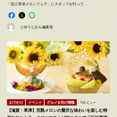
「近江草津メロンフェア」にスタッフが行って...
じゆうじかん編集室
おでかけ
イベント
グルメ＆旬の情報
742 ビュー
【滋賀・草津】完熟メロンの贅沢な味わいを楽しむ特