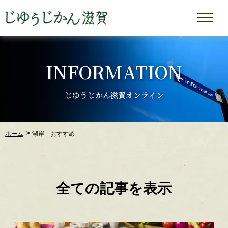
INFORMATION
じゆうじかん滋賀オンライン
>
ホーム
湖岸 おすすめ
全ての記事を表示