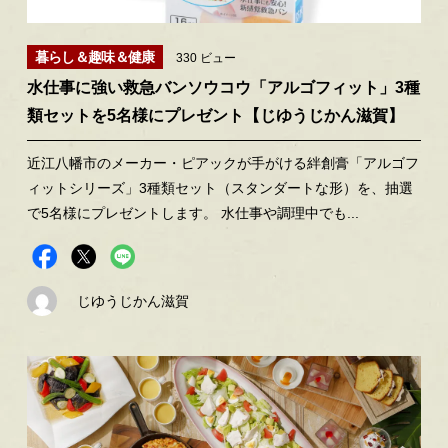
暮らし＆趣味＆健康
330 ビュー
水仕事に強い救急バンソウコウ「アルゴフィット」3種
類セットを5名様にプレゼント【じゆうじかん滋賀】
近江八幡市のメーカー・ピアックが手がける絆創膏「アルゴフ
ィットシリーズ」3種類セット（スタンダートな形）を、抽選
で5名様にプレゼントします。 水仕事や調理中でも...
じゆうじかん滋賀