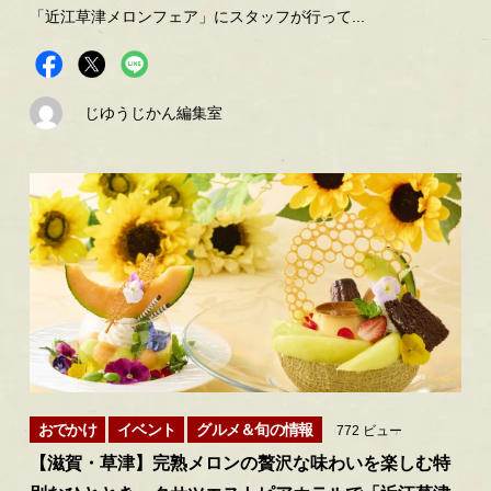
「近江草津メロンフェア」にスタッフが行って...
じゆうじかん編集室
おでかけ
イベント
グルメ＆旬の情報
772 ビュー
【滋賀・草津】完熟メロンの贅沢な味わいを楽しむ特