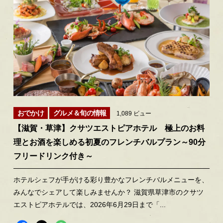
おでかけ
グルメ＆旬の情報
1,089 ビュー
【滋賀・草津】クサツエストピアホテル 極上のお料
理とお酒を楽しめる初夏のフレンチバルプラン～90分
フリードリンク付き～
ホテルシェフが手がける彩り豊かなフレンチバルメニューを、
みんなでシェアして楽しみませんか？ 滋賀県草津市のクサツ
エストピアホテルでは、2026年6月29日まで「...