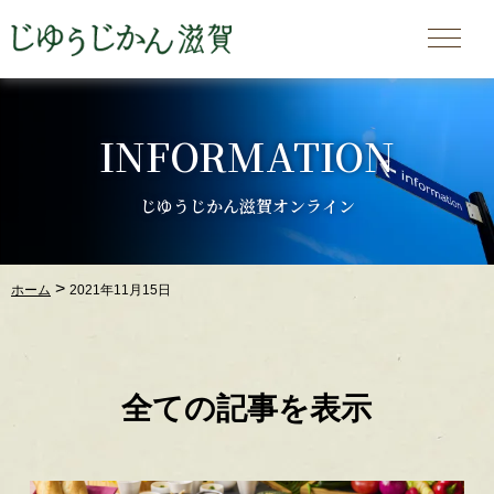
INFORMATION
じゆうじかん滋賀オンライン
>
ホーム
2021年11月15日
全ての記事を表示