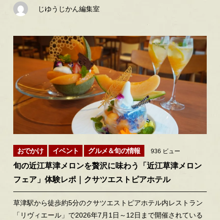
じゆうじかん編集室
おでかけ
イベント
グルメ＆旬の情報
936 ビュー
旬の近江草津メロンを贅沢に味わう「近江草津メロン
フェア」体験レポ｜クサツエストピアホテル
草津駅から徒歩約5分のクサツエストピアホテル内レストラン
「リヴィエール」で2026年7月1日～12日まで開催されている