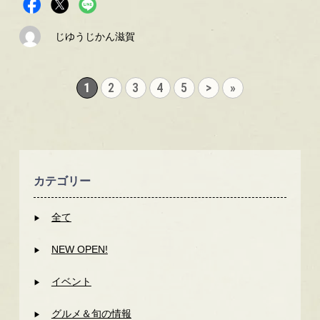
じゆうじかん滋賀
1
2
3
4
5
>
»
カテゴリー
全て
NEW OPEN!
イベント
グルメ＆旬の情報