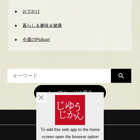
おでかけ
暮らし＆趣味＆健康
今週のPickup!
search
トップページに戻る
会社概要
サイトマップ