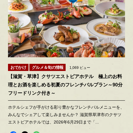
おでかけ
グルメ＆旬の情報
1,069 ビュー
【滋賀・草津】クサツエストピアホテル 極上のお料
理とお酒を楽しめる初夏のフレンチバルプラン～90分
フリードリンク付き～
ホテルシェフが手がける彩り豊かなフレンチバルメニューを、
みんなでシェアして楽しみませんか？ 滋賀県草津市のクサツ
エストピアホテルでは、2026年6月29日まで「...