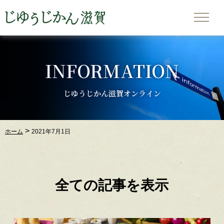
INFORMATION
じゆうじかん滋賀オンライン
>
ホーム
2021年7月1日
全ての記事を表示