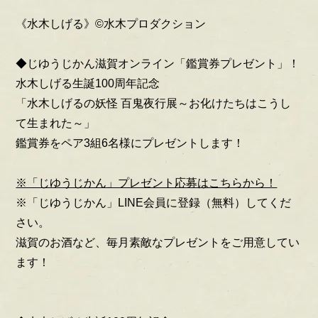
《水木しげる》©水木プロダクション
◆じゆうじかん滋賀オンライン「鑑賞券プレゼント」！
水木しげる生誕100周年記念
「水木しげるの妖怪 百鬼夜行展～お化けたちはこうし
て生まれた～」
鑑賞券をペア3組6名様にプレゼントします！
※「じゆうじかん」プレゼント応募はこちらから！
※「じゆうじかん」LINE会員に登録（無料）してくだ
さい。
滋賀のお酒など、毎月素敵なプレゼントをご用意してい
ます！