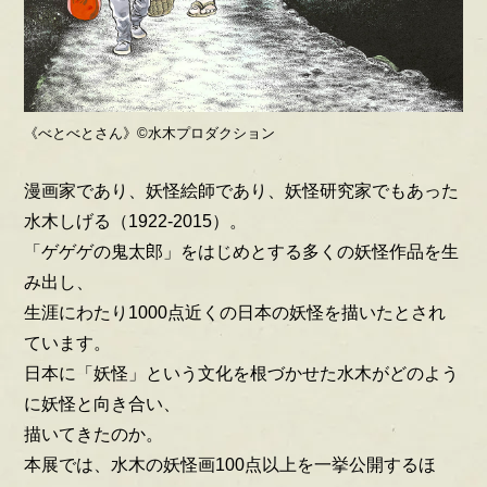
《べとべとさん》©水木プロダクション
漫画家であり、妖怪絵師であり、妖怪研究家でもあった
水木しげる（1922-2015）。
「ゲゲゲの鬼太郎」をはじめとする多くの妖怪作品を生
み出し、
生涯にわたり1000点近くの日本の妖怪を描いたとされ
ています。
日本に「妖怪」という文化を根づかせた水木がどのよう
に妖怪と向き合い、
描いてきたのか。
本展では、水木の妖怪画100点以上を一挙公開するほ