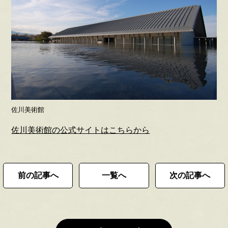
佐川美術館
佐川美術館の公式サイトはこちらから
前の記事へ
一覧へ
次の記事へ