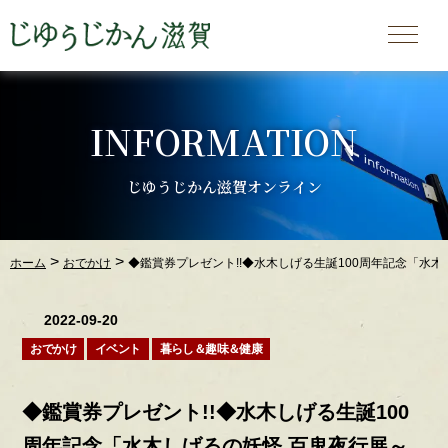
INFORMATION
じゆうじかん滋賀オンライン
>
>
ホーム
おでかけ
◆鑑賞券プレゼント!!◆水木しげる生誕100周年記念「水
2022-09-20
おでかけ
イベント
暮らし＆趣味＆健康
◆鑑賞券プレゼント!!◆水木しげる生誕100
周年記念「水木しげるの妖怪 百鬼夜行展～