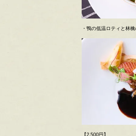
・鴨の低温ロティと林檎
【2,500円】