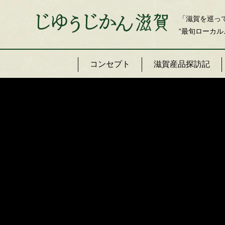
「滋賀を巡っ
“最旬ローカル
コンセプト
滋賀産品探訪記