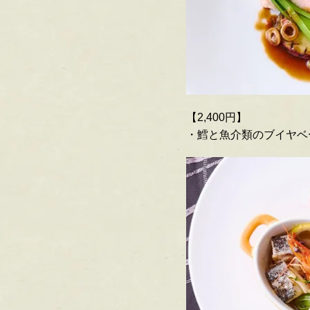
【2,400円】
・鱈と魚介類のブイヤベ