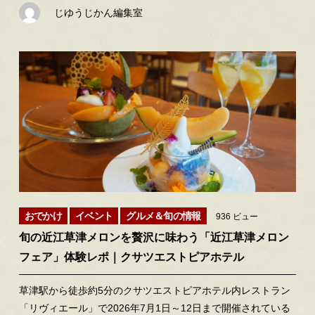
じゆうじかん編集室
おでかけ
イベント
グルメ＆旬の情報
936 ビュー
旬の近江草津メロンを贅沢に味わう「近江草津メロン
フェア」体験レポ｜クサツエストピアホテル
草津駅から徒歩約5分のクサツエストピアホテル内レストラン
「リヴィエール」で2026年7月1日～12日まで開催されている