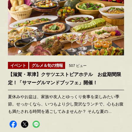
イベント
グルメ＆旬の情報
507 ビュー
【滋賀・草津】クサツエストピアホテル お盆期間限
定！「サマーグルマンドブッフェ」開催！
夏休みやお盆は、家族や友人とゆっくり食事を楽しみたい季
節。せっかくなら、いつもより少し贅沢なランチで、心もお腹
も満たされる時間を過ごしてみませんか？ そんな夏の...