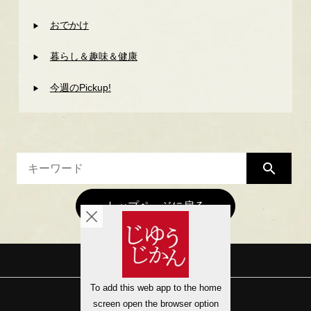
おでかけ
暮らし＆趣味＆健康
今週のPickup!
search
トップページに戻る
会社概要
サイトマップ