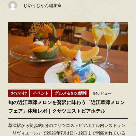
じゆうじかん編集室
おでかけ
イベント
グルメ＆旬の情報
940 ビュー
旬の近江草津メロンを贅沢に味わう「近江草津メロン
フェア」体験レポ｜クサツエストピアホテル
草津駅から徒歩約5分のクサツエストピアホテル内レストラン
「リヴィエール」で2026年7月1日～12日まで開催されている