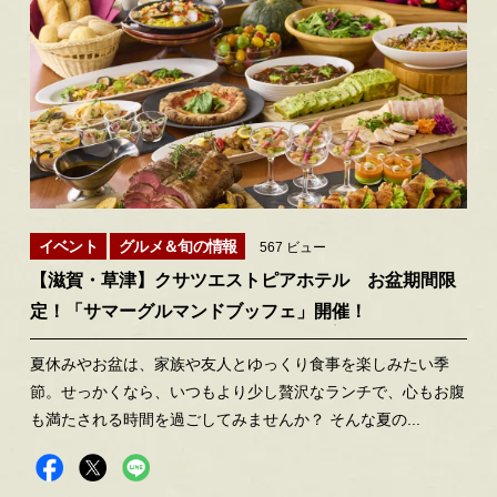
イベント
グルメ＆旬の情報
567 ビュー
【滋賀・草津】クサツエストピアホテル お盆期間限
定！「サマーグルマンドブッフェ」開催！
夏休みやお盆は、家族や友人とゆっくり食事を楽しみたい季
節。せっかくなら、いつもより少し贅沢なランチで、心もお腹
も満たされる時間を過ごしてみませんか？ そんな夏の...