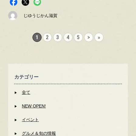
じゆうじかん滋賀
1
2
3
4
5
>
»
カテゴリー
全て
NEW OPEN!
イベント
グルメ＆旬の情報