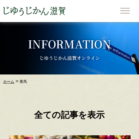
INFORMATION
じゆうじかん滋賀オンライン
>
ホーム
乗馬
全ての記事を表示