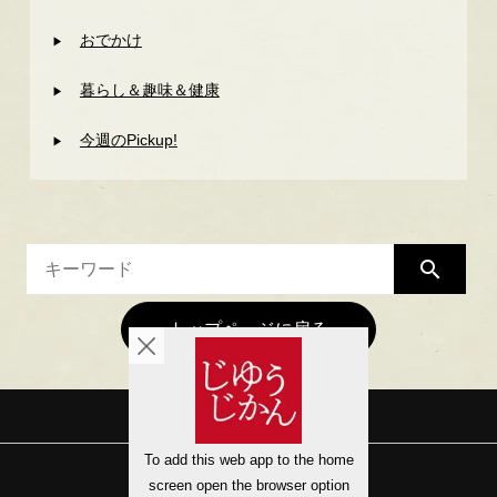
おでかけ
暮らし＆趣味＆健康
今週のPickup!
search
トップページに戻る
会社概要
サイトマップ