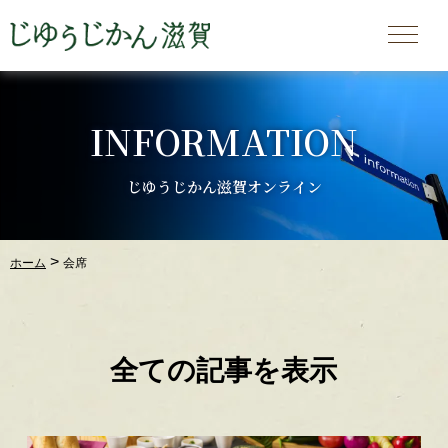
INFORMATION
じゆうじかん滋賀オンライン
>
ホーム
会席
全ての記事を表示