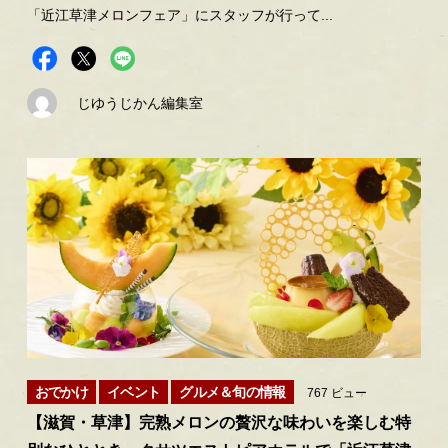
「近江草津メロンフェア」にスタッフが行って...
じゆうじかん編集室
おでかけ
イベント
グルメ＆旬の情報
767 ビュー
【滋賀・草津】完熟メロンの贅沢な味わいを楽しむ特