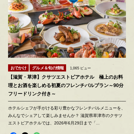
おでかけ
グルメ＆旬の情報
1,065 ビュー
【滋賀・草津】クサツエストピアホテル 極上のお料
理とお酒を楽しめる初夏のフレンチバルプラン～90分
フリードリンク付き～
ホテルシェフが手がける彩り豊かなフレンチバルメニューを、
みんなでシェアして楽しみませんか？ 滋賀県草津市のクサツ
エストピアホテルでは、2026年6月29日まで「...