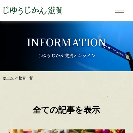
INFORMATION
じゆうじかん滋賀オンライン
>
ホーム
松宮 哲
全ての記事を表示