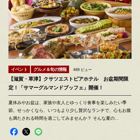
イベント
グルメ＆旬の情報
489 ビュー
【滋賀・草津】クサツエストピアホテル お盆期間限
定！「サマーグルマンドブッフェ」開催！
夏休みやお盆は、家族や友人とゆっくり食事を楽しみたい季
節。せっかくなら、いつもより少し贅沢なランチで、心もお腹
も満たされる時間を過ごしてみませんか？ そんな夏の...